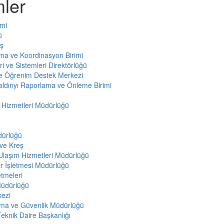
mler
imi
ü
eş
ama ve Koordinasyon Birimi
eri ve Sistemleri Direktörlüğü
ve Öğrenim Destek Merkezi
aldırıyı Raporlama ve Önleme Birimi
 Hizmetleri Müdürlüğü
dürlüğü
ve Kreş
Ulaşım Hizmetleri Müdürlüğü
ar İşletmesi Müdürlüğü
tmeleri
Müdürlüğü
kezi
nma ve Güvenlik Müdürlüğü
 Teknik Daire Başkanlığı