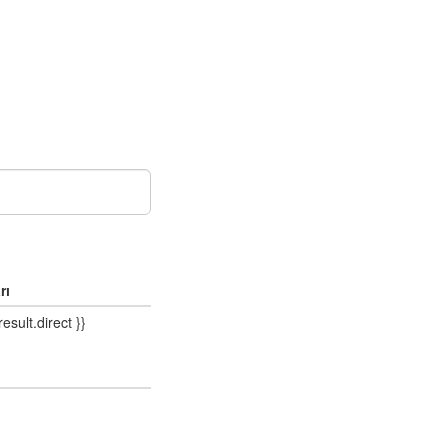
rı
result.direct }}