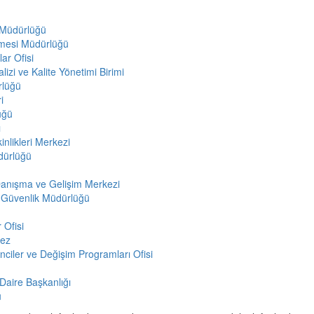
 Müdürlüğü
etmesi Müdürlüğü
ar Ofisi
izi ve Kalite Yönetimi Birimi
rlüğü
i
üğü
ı
inlikleri Merkezi
dürlüğü
 Danışma ve Gelişim Merkezi
 Güvenlik Müdürlüğü
 Ofisi
kez
nciler ve Değişim Programları Ofisi
 Daire Başkanlığı
ü