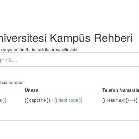
niversitesi Kampüs Rehberi
 veya bölüm/birim adı ile arayabilirsiniz.
bulunamadı
Ünvan
Telefon Numarala
e }}
{{ dept.title }}
-
{{ dept.code }}
{{ result.ext }}
–
{{ 