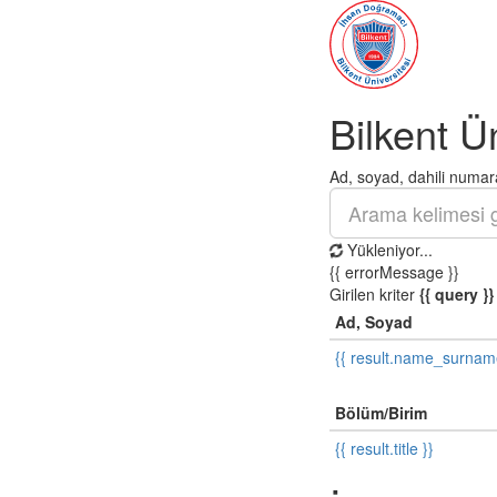
Bilkent Ü
Ad, soyad, dahili numara
Yükleniyor...
{{ errorMessage }}
Girilen kriter
{{ query }}
Ad, Soyad
{{ result.name_surnam
Bölüm/Birim
{{ result.title }}