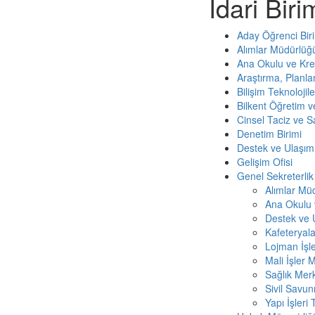
İdari Biri
Aday Öğrenci Bir
Alımlar Müdürlüğ
Ana Okulu ve Kr
Araştırma, Planl
Bilişim Teknolojil
Bilkent Öğretim 
Cinsel Taciz ve S
Denetim Birimi
Destek ve Ulaşım
Gelişim Ofisi
Genel Sekreterlik
Alımlar Mü
Ana Okulu 
Destek ve 
Kafeteryal
Lojman İşle
Mali İşler 
Sağlık Mer
Sivil Savu
Yapı İşleri