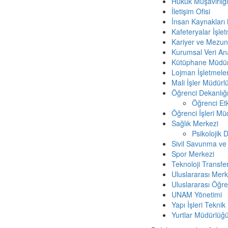
Hukuk Müşavirliği
İletişim Ofisi
İnsan Kaynakları
Kafeteryalar İşl
Kariyer ve Mezunl
Kurumsal Veri Anal
Kütüphane Müdü
Lojman İşletmeler
Mali İşler Müdürl
Öğrenci Dekanlığ
Öğrenci Etk
Öğrenci İşleri Mü
Sağlık Merkezi
Psikolojik
Sivil Savunma ve
Spor Merkezi
Teknoloji Transfer
Uluslararası Mer
Uluslararası Öğre
UNAM Yönetimi
Yapı İşleri Teknik
Yurtlar Müdürlüğ