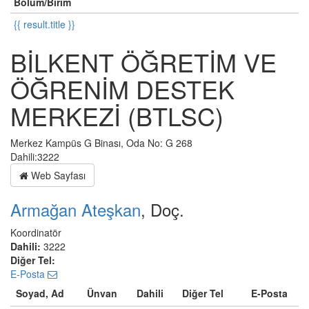
Bölüm/Birim
{{ result.title }}
BİLKENT ÖĞRETİM VE
ÖĞRENİM DESTEK
MERKEZİ (BTLSC)
Merkez Kampüs G Binası, Oda No: G 268
Dahili:3222
Web Sayfası
Armağan Ateşkan
, Doç.
Koordinatör
Dahili:
3222
Diğer Tel:
E-Posta
Soyad, Ad
Ünvan
Dahili
Diğer Tel
E-Posta