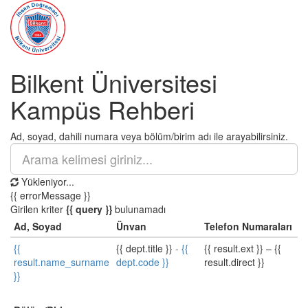
Bilkent Üniversitesi
Kampüs Rehberi
Ad, soyad, dahili numara veya bölüm/birim adı ile arayabilirsiniz.
Yükleniyor...
{{ errorMessage }}
Girilen kriter
{{ query }}
bulunamadı
Ad, Soyad
Ünvan
Telefon Numaraları
{{
{{ dept.title }}
-
{{
{{ result.ext }}
–
{{
result.name_surname
dept.code }}
result.direct }}
}}