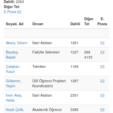
Dahili:
2263
Diğer Tel:
E-Posta
Diğer
E-
Soyad, Ad
Ünvan
Dahili
Tel
Posta
Aksoy, Gizem
İdari Asistan
1261
Baydaş,
Fakülte Sekreteri
1227
266
Başak
4133
Çalışkan,
Tekniker
1169
Yusuf
Gülseren,
ÜSİ Öğrenci Projeleri
1287
Yeşim
Koordinatörü
İrem Ateş,
İdari Asistan
2351
Yelda
Keyik Çelik,
Akademik Öğrenci
3385