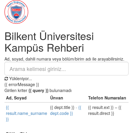
Bilkent Üniversitesi
Kampüs Rehberi
Ad, soyad, dahili numara veya bölüm/birim adı ile arayabilirsiniz.
Yükleniyor...
{{ errorMessage }}
Girilen kriter
{{ query }}
bulunamadı
Ad, Soyad
Ünvan
Telefon Numaraları
{{
{{ dept.title }}
-
{{
{{ result.ext }}
–
{{
result.name_surname
dept.code }}
result.direct }}
}}