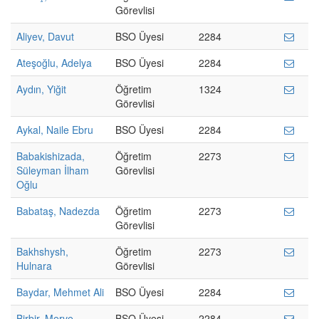
Görevlisi
Aliyev, Davut
BSO Üyesi
2284
Ateşoğlu, Adelya
BSO Üyesi
2284
Aydın, Yiğit
Öğretim
1324
Görevlisi
Aykal, Naile Ebru
BSO Üyesi
2284
Babakishizada,
Öğretim
2273
Süleyman İlham
Görevlisi
Oğlu
Babataş, Nadezda
Öğretim
2273
Görevlisi
Bakhshysh,
Öğretim
2273
Hulnara
Görevlisi
Baydar, Mehmet Ali
BSO Üyesi
2284
Birbir, Merve
BSO Üyesi
2284