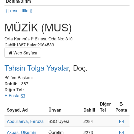
Bölüm/Birim
{{ result.title }}
MÜZİK (MUS)
Orta Kampüs P Binası, Oda No: 310
Dahili:1387 Faks:2664539
Web Sayfası
Tahsin Tolga Yayalar
, Doç.
Bölüm Başkanı
Dahili:
1387
Diğer Tel:
E-Posta
Diğer
E-
Soyad, Ad
Ünvan
Dahili
Tel
Posta
Abdullaeva, Feruza
BSO Üyesi
2284
Akbaş, Ülkemin
Öğretim
2273