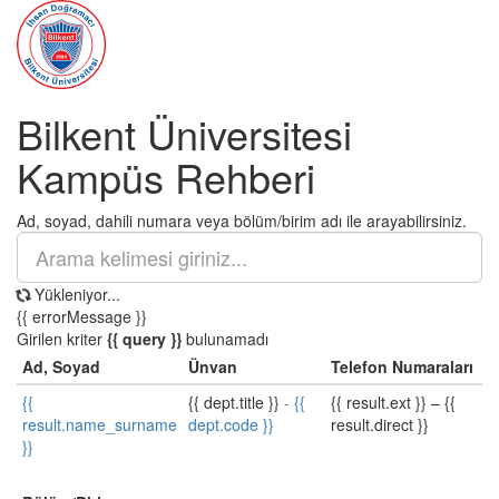
Bilkent Üniversitesi
Kampüs Rehberi
Ad, soyad, dahili numara veya bölüm/birim adı ile arayabilirsiniz.
Yükleniyor...
{{ errorMessage }}
Girilen kriter
{{ query }}
bulunamadı
Ad, Soyad
Ünvan
Telefon Numaraları
{{
{{ dept.title }}
-
{{
{{ result.ext }}
–
{{
result.name_surname
dept.code }}
result.direct }}
}}