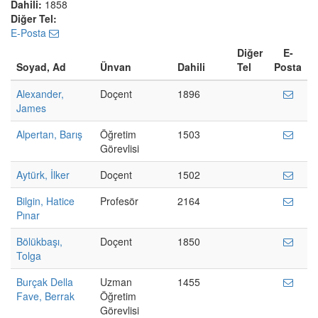
Dahili:
1858
Diğer Tel:
E-Posta
Diğer
E-
Soyad, Ad
Ünvan
Dahili
Tel
Posta
Alexander,
Doçent
1896
James
Alpertan, Barış
Öğretim
1503
Görevlisi
Aytürk, İlker
Doçent
1502
Bilgin, Hatice
Profesör
2164
Pınar
Bölükbaşı,
Doçent
1850
Tolga
Burçak Della
Uzman
1455
Fave, Berrak
Öğretim
Görevlisi