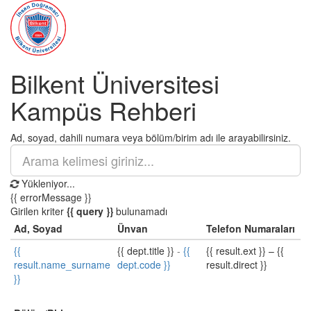
Bilkent Üniversitesi
Kampüs Rehberi
Ad, soyad, dahili numara veya bölüm/birim adı ile arayabilirsiniz.
Yükleniyor...
{{ errorMessage }}
Girilen kriter
{{ query }}
bulunamadı
Ad, Soyad
Ünvan
Telefon Numaraları
{{
{{ dept.title }}
-
{{
{{ result.ext }}
–
{{
result.name_surname
dept.code }}
result.direct }}
}}