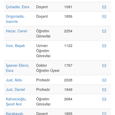
Çuhadar, Esra
Doçent
1091
Grigoriadis,
Doçent
1856
Ioannis
Hazar, Caner
Öğretim
2254
Görevlisi
İnce, Başak
Uzman
1122
Öğretim
Görevlisi
İşsever Ekinci,
Doktor
1767
Esra
Öğretim Üyesi
Just, Aida
Profesör
2028
Just, Daniel
Profesör
1949
Kahvecioğlu,
Öğretim
2684
Şeref Anıl
Görevlisi
Karakayalı,
Doçent
1855