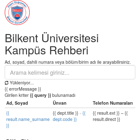
Bilkent Üniversitesi
Kampüs Rehberi
Ad, soyad, dahili numara veya bölüm/birim adı ile arayabilirsiniz.
Yükleniyor...
{{ errorMessage }}
Girilen kriter
{{ query }}
bulunamadı
Ad, Soyad
Ünvan
Telefon Numaraları
{{
{{ dept.title }}
-
{{
{{ result.ext }}
–
{{
result.name_surname
dept.code }}
result.direct }}
}}