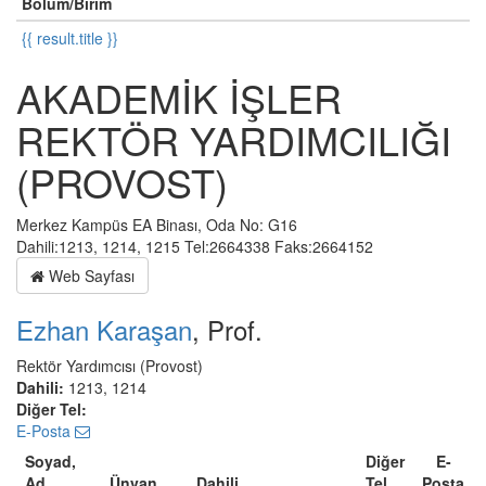
Bölüm/Birim
{{ result.title }}
AKADEMİK İŞLER
REKTÖR YARDIMCILIĞI
(PROVOST)
Merkez Kampüs EA Binası, Oda No: G16
Dahili:1213, 1214, 1215 Tel:2664338 Faks:2664152
Web Sayfası
Ezhan Karaşan
, Prof.
Rektör Yardımcısı (Provost)
Dahili:
1213, 1214
Diğer Tel:
E-Posta
Soyad,
Diğer
E-
Ad
Ünvan
Dahili
Tel
Posta