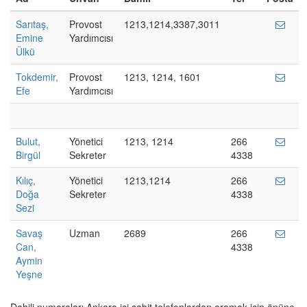
Sarıtaş,
Provost
1213,1214,3387,3011
Emine
Yardımcısı
Ülkü
Tokdemir,
Provost
1213, 1214, 1601
Efe
Yardımcısı
Bulut,
Yönetici
1213, 1214
266
Birgül
Sekreter
4338
Kılıç,
Yönetici
1213,1214
266
Doğa
Sekreter
4338
Sezi
Savaş
Uzman
2689
266
Can,
4338
Aymin
Yeşne