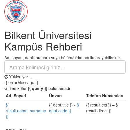
Bilkent Üniversitesi
Kampüs Rehberi
Ad, soyad, dahili numara veya bölüm/birim adı ile arayabilirsiniz.
Yükleniyor...
{{ errorMessage }}
Girilen kriter
{{ query }}
bulunamadı
Ad, Soyad
Ünvan
Telefon Numaraları
{{
{{ dept.title }}
-
{{
{{ result.ext }}
–
{{
result.name_surname
dept.code }}
result.direct }}
}}