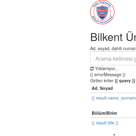
Bilkent Ü
Ad, soyad, dahili numara
Yükleniyor...
{{ errorMessage }}
Girilen kriter
{{ query }}
Ad, Soyad
{{ result.name_surnam
Bölüm/Birim
{{ result.title }}