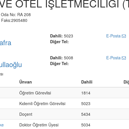
VE OTEL İŞLETMECİLİĞİ (
 Oda No: RA 208
5 Faks:2905480
Dahili:
5023
E-Posta
afra
Diğer Tel:
Dahili:
5008
E-Posta
llaoğlu
Diğer Tel:
sı
Ünvan
Dahili
Di
Öğretim Görevlisi
1814
Kıdemli Öğretim Görevlisi
5023
Doçent
5434
ke
Doktor Öğretim Üyesi
5034