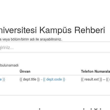
niversitesi Kampüs Rehberi
 veya bölüm/birim adı ile arayabilirsiniz.
bulunamadı
Ünvan
Telefon Numarala
e }}
{{ dept.title }}
-
{{ dept.code }}
{{ result.ext }}
–
{{ 