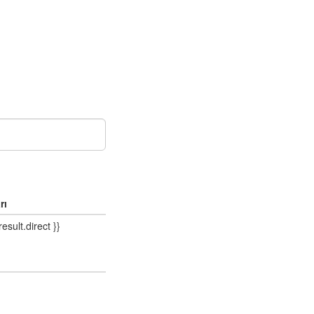
rı
result.direct }}