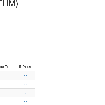
THM)
ğer Tel
E-Posta