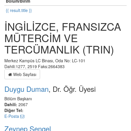
Bölüm/Birim
{{ result.title }}
İNGİLİZCE, FRANSIZCA
MÜTERCİM VE
TERCÜMANLIK (TRIN)
Merkez Kampüs LC Binası, Oda No: LC-101
Dahili:1277, 2519 Faks:2664383
Web Sayfası
Duygu Duman
, Dr. Öğr. Üyesi
Bölüm Başkanı
Dahili:
2067
Diğer Tel:
E-Posta
Zeynep Şengel