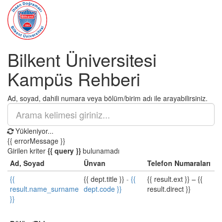
Bilkent Üniversitesi
Kampüs Rehberi
Ad, soyad, dahili numara veya bölüm/birim adı ile arayabilirsiniz.
Yükleniyor...
{{ errorMessage }}
Girilen kriter
{{ query }}
bulunamadı
Ad, Soyad
Ünvan
Telefon Numaraları
{{
{{ dept.title }}
-
{{
{{ result.ext }}
–
{{
result.name_surname
dept.code }}
result.direct }}
}}