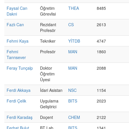
Faysal Can
Öğretim
THEA
8485
Dakni
Görevlisi
Fazlı Can
Rezidant
CS
2613
Profesör
Fehmi Kaya
Tekniker
YİTDB
4747
Fehmi
Profesör
MAN
1860
Tanrısever
Feray Tunçalp
Doktor
MAN
2088
Öğretim
Üyesi
Ferdi Akkaya
İdari Asistan
NSC
1154
Ferdi Çelik
Uygulama
BITS
2023
Geliştirici
Ferdi Karadaş
Doçent
CHEM
2122
Ferhat Bulut
BT Lab
BITS
1341