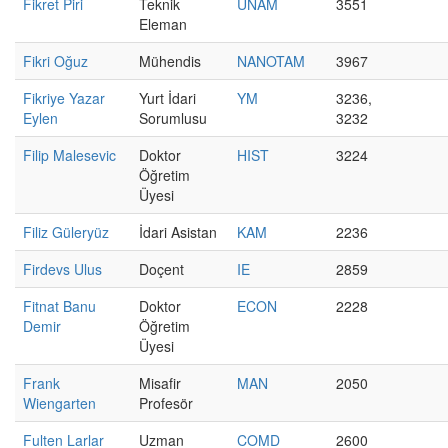
Fikret Piri
Teknik
UNAM
3551
Eleman
Fikri Oğuz
Mühendis
NANOTAM
3967
Fikriye Yazar
Yurt İdari
YM
3236,
Eylen
Sorumlusu
3232
Filip Malesevic
Doktor
HIST
3224
Öğretim
Üyesi
Filiz Güleryüz
İdari Asistan
KAM
2236
Firdevs Ulus
Doçent
IE
2859
Fitnat Banu
Doktor
ECON
2228
Demir
Öğretim
Üyesi
Frank
Misafir
MAN
2050
Wiengarten
Profesör
Fulten Larlar
Uzman
COMD
2600