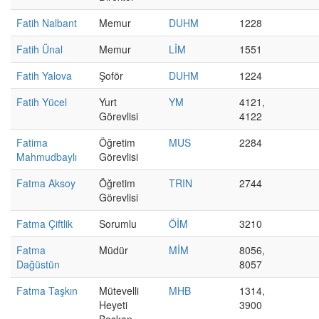
Fatih Nalbant
Memur
DUHM
1228
Fatih Ünal
Memur
LİM
1551
Fatih Yalova
Şoför
DUHM
1224
Fatih Yücel
Yurt
YM
4121,
Görevlisi
4122
Fatima
Öğretim
MUS
2284
Mahmudbaylı
Görevlisi
Fatma Aksoy
Öğretim
TRIN
2744
Görevlisi
Fatma Çiftlik
Sorumlu
ÖİM
3210
Fatma
Müdür
MİM
8056,
Dağüstün
8057
Fatma Taşkın
Mütevelli
MHB
1314,
Heyeti
3900