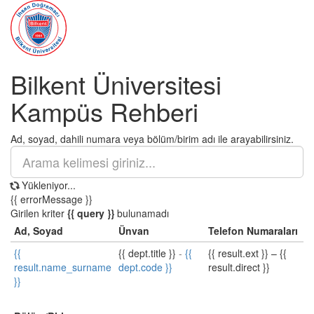
Bilkent Üniversitesi
Kampüs Rehberi
Ad, soyad, dahili numara veya bölüm/birim adı ile arayabilirsiniz.
Yükleniyor...
{{ errorMessage }}
Girilen kriter
{{ query }}
bulunamadı
Ad, Soyad
Ünvan
Telefon Numaraları
{{
{{ dept.title }}
-
{{
{{ result.ext }}
–
{{
result.name_surname
dept.code }}
result.direct }}
}}