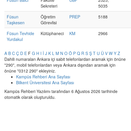
Füsun Balcı
Fakülte
UBF
2525,
Sekreteri
5035
Füsun
Öğretim
PREP
5188
Taşkesen
Görevlisi
Füsun Tevhide
Kütüphaneci
KM
2966
Yurdakul
A
B
C
Ç
D
E
F
G
H
I
İ
J
K
L
M
N
O
Ö
P
Q
R
S
Ş
T
U
Ü
V
W
Y
Z
Dahili numaraları Ankara içi sabit telefonlardan aramak için önüne
"290", mobil telefonlardan veya Ankara dışından aramak için
önüne "0312 290" ekleyiniz.
Kampüs Rehberi Ana Sayfası
Bilkent Üniversitesi Ana Sayfası
Kampüs Rehberi Yazılımı tarafından 6 Ağustos 2026 tarihinde
otomatik olarak oluşturuldu.