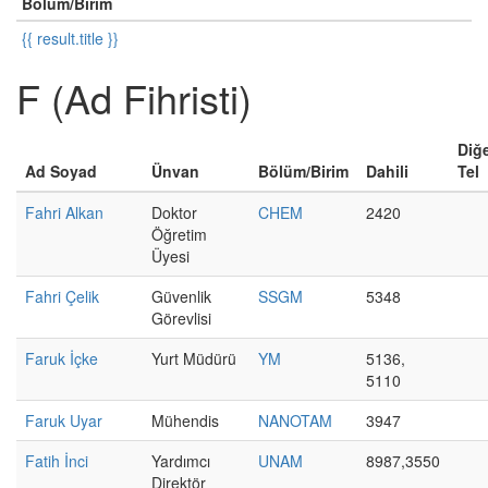
Bölüm/Birim
{{ result.title }}
F (Ad Fihristi)
Diğ
Ad Soyad
Ünvan
Bölüm/Birim
Dahili
Tel
Fahri Alkan
Doktor
CHEM
2420
Öğretim
Üyesi
Fahri Çelik
Güvenlik
SSGM
5348
Görevlisi
Faruk İçke
Yurt Müdürü
YM
5136,
5110
Faruk Uyar
Mühendis
NANOTAM
3947
Fatih İnci
Yardımcı
UNAM
8987,3550
Direktör