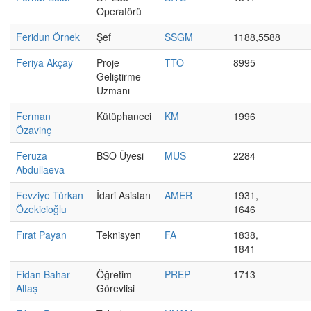
Operatörü
Feridun Örnek
Şef
SSGM
1188,5588
Feriya Akçay
Proje
TTO
8995
Geliştirme
Uzmanı
Ferman
Kütüphaneci
KM
1996
Özavinç
Feruza
BSO Üyesi
MUS
2284
Abdullaeva
Fevziye Türkan
İdari Asistan
AMER
1931,
Özekicioğlu
1646
Fırat Payan
Teknisyen
FA
1838,
1841
Fidan Bahar
Öğretim
PREP
1713
Altaş
Görevlisi