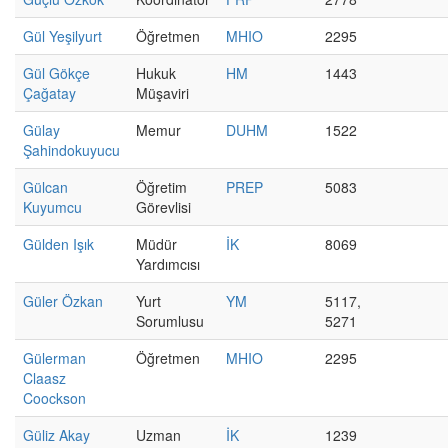
Gül Yeşilyurt
Öğretmen
MHIO
2295
Gül Gökçe
Hukuk
HM
1443
Çağatay
Müşaviri
Gülay
Memur
DUHM
1522
Şahindokuyucu
Gülcan
Öğretim
PREP
5083
Kuyumcu
Görevlisi
Gülden Işık
Müdür
İK
8069
Yardımcısı
Güler Özkan
Yurt
YM
5117,
Sorumlusu
5271
Gülerman
Öğretmen
MHIO
2295
Claasz
Coockson
Güliz Akay
Uzman
İK
1239