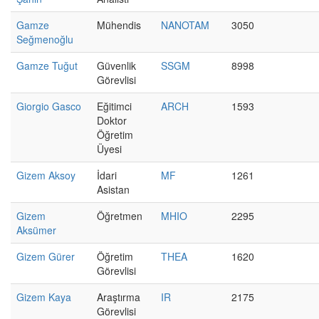
Gamze
Mühendis
NANOTAM
3050
Seğmenoğlu
Gamze Tuğut
Güvenlik
SSGM
8998
Görevlisi
Giorgio Gasco
Eğitimci
ARCH
1593
Doktor
Öğretim
Üyesi
Gizem Aksoy
İdari
MF
1261
Asistan
Gizem
Öğretmen
MHIO
2295
Aksümer
Gizem Gürer
Öğretim
THEA
1620
Görevlisi
Gizem Kaya
Araştırma
IR
2175
Görevlisi