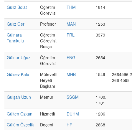
Güliz Bolat
Öğretim
THM
1814
Görevlisi
Güliz Ger
Profesör
MAN
1253
Gülnara
Öğretim
FRL
3379
Tanrıkulu
Görevlisi,
Rusça
Gülnur Uğuz
Öğretim
ENG
2654
Görevlisi
Gülsev Kale
Mütevelli
MHB
1549
2664596,2
Heyeti
266 4598
Başkanı
Gülşah Uzun
Memur
SSGM
1700,
1701
Gülten Özkan
Hizmetli
DUHM
1206
Gülüm Özçelik
Doçent
HF
2868