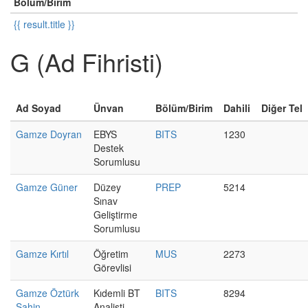
Bölüm/Birim
{{ result.title }}
G (Ad Fihristi)
Ad Soyad
Ünvan
Bölüm/Birim
Dahili
Diğer Tel
Gamze Doyran
EBYS
BITS
1230
Destek
Sorumlusu
Gamze Güner
Düzey
PREP
5214
Sınav
Geliştirme
Sorumlusu
Gamze Kırtıl
Öğretim
MUS
2273
Görevlisi
Gamze Öztürk
Kıdemli BT
BITS
8294
Şahin
Analisti