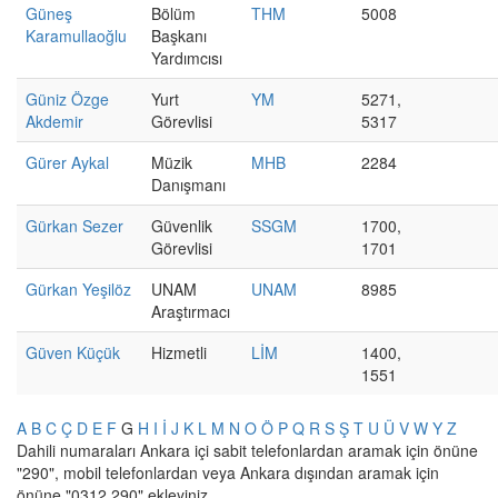
Güneş
Bölüm
THM
5008
Karamullaoğlu
Başkanı
Yardımcısı
Güniz Özge
Yurt
YM
5271,
Akdemir
Görevlisi
5317
Gürer Aykal
Müzik
MHB
2284
Danışmanı
Gürkan Sezer
Güvenlik
SSGM
1700,
Görevlisi
1701
Gürkan Yeşilöz
UNAM
UNAM
8985
Araştırmacı
Güven Küçük
Hizmetli
LİM
1400,
1551
A
B
C
Ç
D
E
F
G
H
I
İ
J
K
L
M
N
O
Ö
P
Q
R
S
Ş
T
U
Ü
V
W
Y
Z
Dahili numaraları Ankara içi sabit telefonlardan aramak için önüne
"290", mobil telefonlardan veya Ankara dışından aramak için
önüne "0312 290" ekleyiniz.