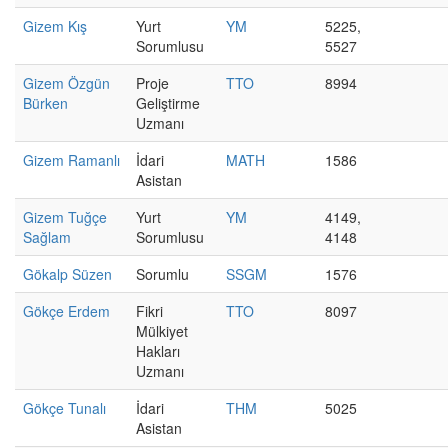
Gizem Kış
Yurt
YM
5225,
Sorumlusu
5527
Gizem Özgün
Proje
TTO
8994
Bürken
Geliştirme
Uzmanı
Gizem Ramanlı
İdari
MATH
1586
Asistan
Gizem Tuğçe
Yurt
YM
4149,
Sağlam
Sorumlusu
4148
Gökalp Süzen
Sorumlu
SSGM
1576
Gökçe Erdem
Fikri
TTO
8097
Mülkiyet
Hakları
Uzmanı
Gökçe Tunalı
İdari
THM
5025
Asistan