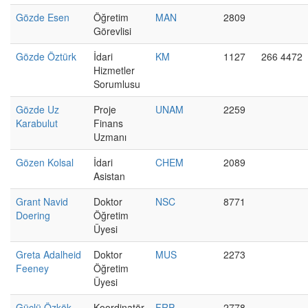
Gözde Esen
Öğretim
MAN
2809
Görevlisi
Gözde Öztürk
İdari
KM
1127
266 4472
Hizmetler
Sorumlusu
Gözde Uz
Proje
UNAM
2259
Karabulut
Finans
Uzmanı
Gözen Kolsal
İdari
CHEM
2089
Asistan
Grant Navid
Doktor
NSC
8771
Doering
Öğretim
Üyesi
Greta Adalheid
Doktor
MUS
2273
Feeney
Öğretim
Üyesi
Güçlü Özkök
Koordinatör
FRP
2778