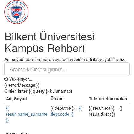
Bilkent Üniversitesi
Kampüs Rehberi
Ad, soyad, dahili numara veya bölüm/birim adı ile arayabilirsiniz.
Yükleniyor...
{{ errorMessage }}
Girilen kriter
{{ query }}
bulunamadı
Ad, Soyad
Ünvan
Telefon Numaraları
{{
{{ dept.title }}
-
{{
{{ result.ext }}
–
{{
result.name_surname
dept.code }}
result.direct }}
}}