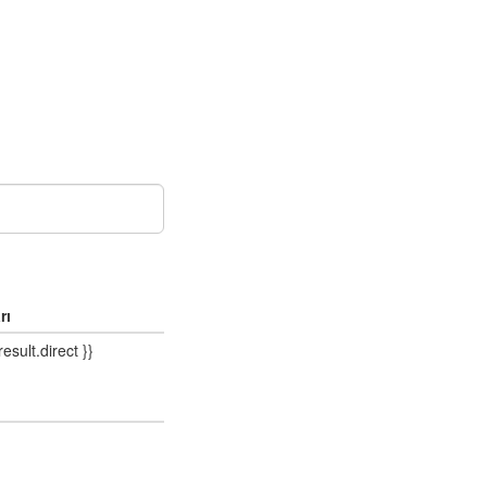
rı
result.direct }}