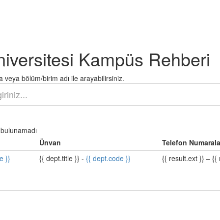
niversitesi Kampüs Rehberi
 veya bölüm/birim adı ile arayabilirsiniz.
bulunamadı
Ünvan
Telefon Numarala
e }}
{{ dept.title }}
-
{{ dept.code }}
{{ result.ext }}
–
{{ 