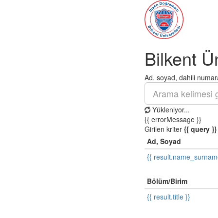
Bilkent Ü
Ad, soyad, dahili numara
Yükleniyor...
{{ errorMessage }}
Girilen kriter
{{ query }}
Ad, Soyad
{{ result.name_surnam
Bölüm/Birim
{{ result.title }}