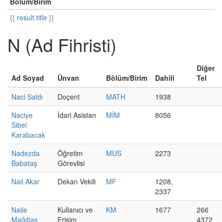
Bölüm/Birim
{{ result.title }}
N (Ad Fihristi)
Diğer
Ad Soyad
Ünvan
Bölüm/Birim
Dahili
Tel
Naci Saldı
Doçent
MATH
1938
Naciye
İdari Asistan
MİM
8056
Sibel
Karabacak
Nadezda
Öğretim
MUS
2273
Babataş
Görevlisi
Nail Akar
Dekan Vekili
MF
1208,
2337
Naile
Kullanıcı ve
KM
1677
266
Mağıltaş
Erişim
4372