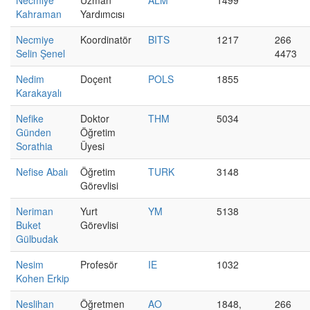
Necmiye
Uzman
ALM
1499
Kahraman
Yardımcısı
Necmiye
Koordinatör
BITS
1217
266
Selin Şenel
4473
Nedim
Doçent
POLS
1855
Karakayalı
Nefike
Doktor
THM
5034
Günden
Öğretim
Sorathia
Üyesi
Nefise Abalı
Öğretim
TURK
3148
Görevlisi
Neriman
Yurt
YM
5138
Buket
Görevlisi
Gülbudak
Nesim
Profesör
IE
1032
Kohen Erkip
Neslihan
Öğretmen
AO
1848,
266