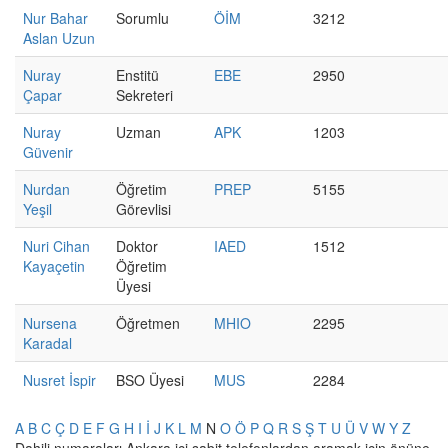
Nur Bahar
Sorumlu
ÖİM
3212
Aslan Uzun
Nuray
Enstitü
EBE
2950
Çapar
Sekreteri
Nuray
Uzman
APK
1203
Güvenir
Nurdan
Öğretim
PREP
5155
Yeşil
Görevlisi
Nuri Cihan
Doktor
IAED
1512
Kayaçetin
Öğretim
Üyesi
Nursena
Öğretmen
MHIO
2295
Karadal
Nusret İspir
BSO Üyesi
MUS
2284
A
B
C
Ç
D
E
F
G
H
I
İ
J
K
L
M
N
O
Ö
P
Q
R
S
Ş
T
U
Ü
V
W
Y
Z