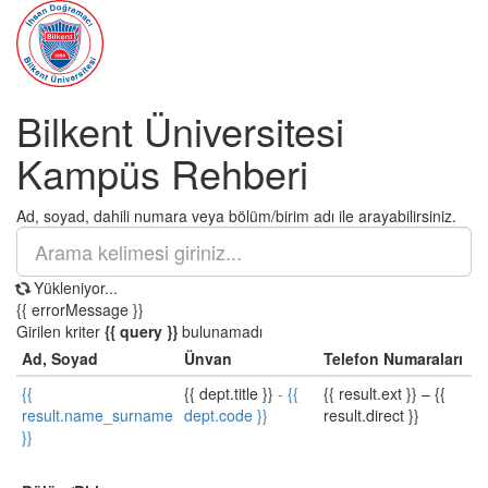
Bilkent Üniversitesi
Kampüs Rehberi
Ad, soyad, dahili numara veya bölüm/birim adı ile arayabilirsiniz.
Yükleniyor...
{{ errorMessage }}
Girilen kriter
{{ query }}
bulunamadı
Ad, Soyad
Ünvan
Telefon Numaraları
{{
{{ dept.title }}
-
{{
{{ result.ext }}
–
{{
result.name_surname
dept.code }}
result.direct }}
}}