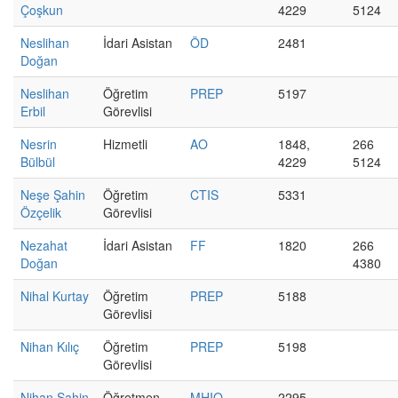
Çoşkun
4229
5124
Neslihan
İdari Asistan
ÖD
2481
Doğan
Neslihan
Öğretim
PREP
5197
Erbil
Görevlisi
Nesrin
Hizmetli
AO
1848,
266
Bülbül
4229
5124
Neşe Şahin
Öğretim
CTIS
5331
Özçelik
Görevlisi
Nezahat
İdari Asistan
FF
1820
266
Doğan
4380
Nihal Kurtay
Öğretim
PREP
5188
Görevlisi
Nihan Kılıç
Öğretim
PREP
5198
Görevlisi
Nihan Şahin
Öğretmen
MHIO
2295