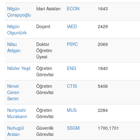
Nilgün
İdari Asistan
ECON
1643
Çorapçıoğlu
Nilgün
Doçent
IAED
2429
Olguntürk
Nilsu
Doktor
PSYC
2069
Atılgan
Öğretim
Üyesi
Nilüfer Yeşil
Öğretim
ENG
1840
Görevlisi
Nimet
Öğretim
CTIS
5406
Ceren
Görevlisi
Serim
Noriyoshi
Öğretim
MUS
2284
Murakami
Görevlisi
Nuhugül
Güvenlik
SSGM
1700,1701
Arslan
Görevlisi