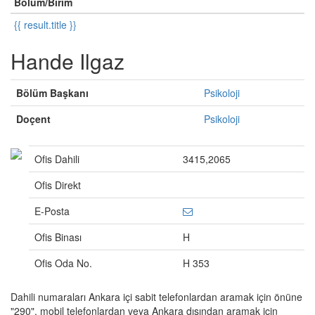
Bölüm/Birim
{{ result.title }}
Hande Ilgaz
Bölüm Başkanı
Psikoloji
Doçent
Psikoloji
Ofis Dahili
3415,2065
Ofis Direkt
E-Posta
Ofis Binası
H
Ofis Oda No.
H 353
Dahili numaraları Ankara içi sabit telefonlardan aramak için önüne
"290", mobil telefonlardan veya Ankara dışından aramak için