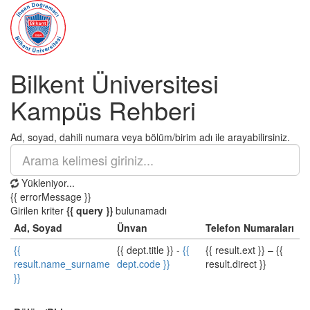
Bilkent Üniversitesi
Kampüs Rehberi
Ad, soyad, dahili numara veya bölüm/birim adı ile arayabilirsiniz.
Yükleniyor...
{{ errorMessage }}
Girilen kriter
{{ query }}
bulunamadı
Ad, Soyad
Ünvan
Telefon Numaraları
{{
{{ dept.title }}
-
{{
{{ result.ext }}
–
{{
result.name_surname
dept.code }}
result.direct }}
}}