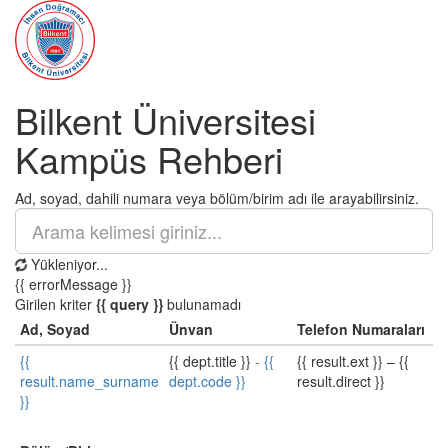
Bilkent Üniversitesi
Kampüs Rehberi
Ad, soyad, dahili numara veya bölüm/birim adı ile arayabilirsiniz.
Yükleniyor...
{{ errorMessage }}
Girilen kriter
{{ query }}
bulunamadı
Ad, Soyad
Ünvan
Telefon Numaraları
{{
{{ dept.title }}
-
{{
{{ result.ext }}
–
{{
result.name_surname
dept.code }}
result.direct }}
}}