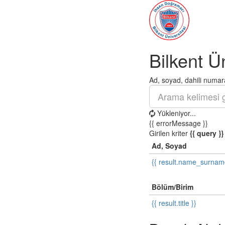
Bilkent Ü
Ad, soyad, dahili numara
Yükleniyor...
{{ errorMessage }}
Girilen kriter
{{ query }}
Ad, Soyad
{{ result.name_surnam
Bölüm/Birim
{{ result.title }}