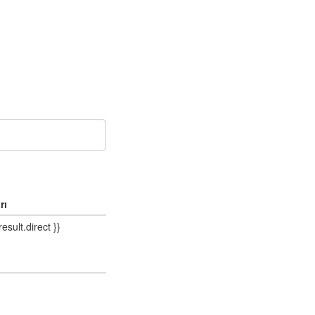
rı
result.direct }}