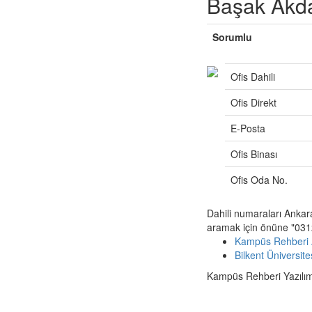
Başak Akd
Sorumlu
Ofis Dahili
Ofis Direkt
E-Posta
Ofis Binası
Ofis Oda No.
Dahili numaraları Ankar
aramak için önüne "0312
Kampüs Rehberi 
Bilkent Üniversit
Kampüs Rehberi Yazılımı