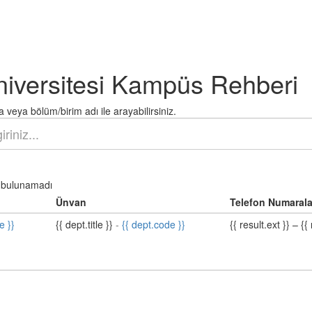
niversitesi Kampüs Rehberi
 veya bölüm/birim adı ile arayabilirsiniz.
bulunamadı
Ünvan
Telefon Numarala
e }}
{{ dept.title }}
-
{{ dept.code }}
{{ result.ext }}
–
{{ 