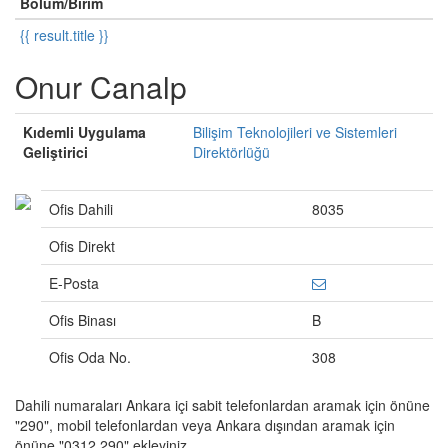
Bölüm/Birim
{{ result.title }}
Onur Canalp
Kıdemli Uygulama
Bilişim Teknolojileri ve Sistemleri
Geliştirici
Direktörlüğü
Ofis Dahili
8035
Ofis Direkt
E-Posta
Ofis Binası
B
Ofis Oda No.
308
Dahili numaraları Ankara içi sabit telefonlardan aramak için önüne
"290", mobil telefonlardan veya Ankara dışından aramak için
önüne "0312 290" ekleyiniz.