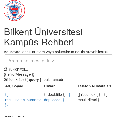
Bilkent Üniversitesi
Kampüs Rehberi
Ad, soyad, dahili numara veya bölüm/birim adı ile arayabilirsiniz.
Yükleniyor...
{{ errorMessage }}
Girilen kriter
{{ query }}
bulunamadı
Ad, Soyad
Ünvan
Telefon Numaraları
{{
{{ dept.title }}
-
{{
{{ result.ext }}
–
{{
result.name_surname
dept.code }}
result.direct }}
}}