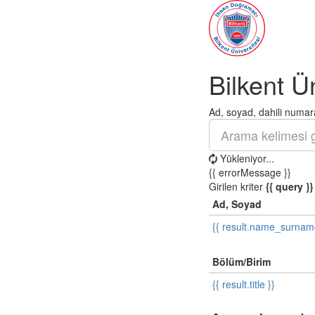
Bilkent Ü
Ad, soyad, dahili numara
Yükleniyor...
{{ errorMessage }}
Girilen kriter
{{ query }}
Ad, Soyad
{{ result.name_surnam
Bölüm/Birim
{{ result.title }}