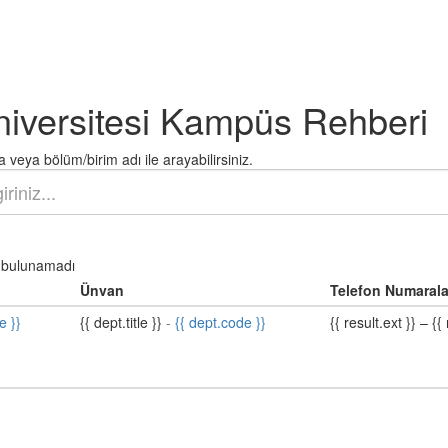
niversitesi Kampüs Rehberi
 veya bölüm/birim adı ile arayabilirsiniz.
bulunamadı
Ünvan
Telefon Numarala
e }}
{{ dept.title }}
-
{{ dept.code }}
{{ result.ext }}
–
{{ 