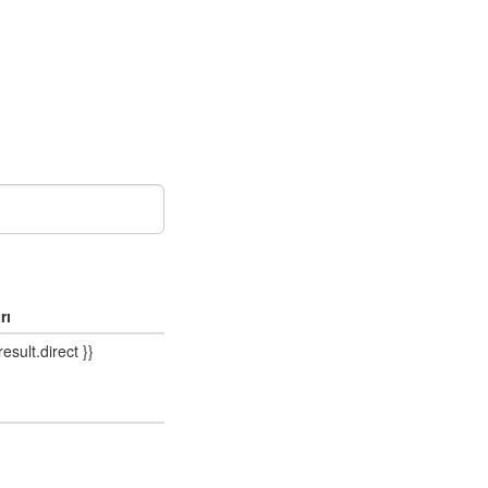
rı
result.direct }}