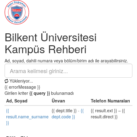
Bilkent Üniversitesi
Kampüs Rehberi
Ad, soyad, dahili numara veya bölüm/birim adı ile arayabilirsiniz.
Yükleniyor...
{{ errorMessage }}
Girilen kriter
{{ query }}
bulunamadı
Ad, Soyad
Ünvan
Telefon Numaraları
{{
{{ dept.title }}
-
{{
{{ result.ext }}
–
{{
result.name_surname
dept.code }}
result.direct }}
}}