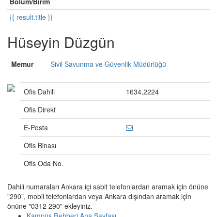
Bölüm/Birim
{{ result.title }}
Hüseyin Düzgün
Memur
Sivil Savunma ve Güvenlik Müdürlüğü
Ofis Dahili
1634,2224
Ofis Direkt
E-Posta
Ofis Binası
Ofis Oda No.
Dahili numaraları Ankara içi sabit telefonlardan aramak için önüne
"290", mobil telefonlardan veya Ankara dışından aramak için
önüne "0312 290" ekleyiniz.
Kampüs Rehberi Ana Sayfası