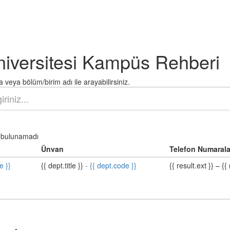
niversitesi Kampüs Rehberi
 veya bölüm/birim adı ile arayabilirsiniz.
bulunamadı
Ünvan
Telefon Numarala
e }}
{{ dept.title }}
-
{{ dept.code }}
{{ result.ext }}
–
{{ 