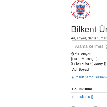
Bilkent Ü
Ad, soyad, dahili numara
Yükleniyor...
{{ errorMessage }}
Girilen kriter
{{ query }}
Ad, Soyad
{{ result.name_surnam
Bölüm/Birim
{{ result.title }}