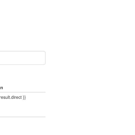
rı
result.direct }}