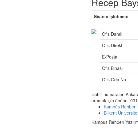
Recep Bay
Sistem İşletmeni
Ofis Dahili
Ofis Direkt
E-Posta
Ofis Binası
Ofis Oda No.
Dahili numaraları Ankar
aramak için önüne "0312
Kampüs Rehberi 
Bilkent Üniversit
Kampüs Rehberi Yazılımı