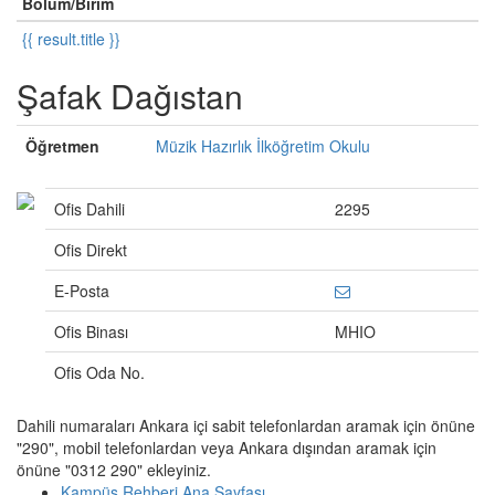
Bölüm/Birim
{{ result.title }}
Şafak Dağıstan
Öğretmen
Müzik Hazırlık İlköğretim Okulu
Ofis Dahili
2295
Ofis Direkt
E-Posta
Ofis Binası
MHIO
Ofis Oda No.
Dahili numaraları Ankara içi sabit telefonlardan aramak için önüne
"290", mobil telefonlardan veya Ankara dışından aramak için
önüne "0312 290" ekleyiniz.
Kampüs Rehberi Ana Sayfası