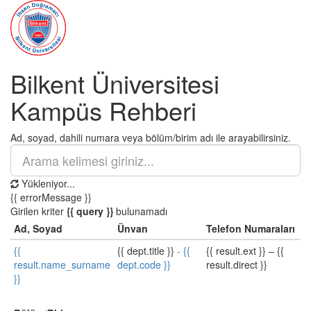
Bilkent Üniversitesi
Kampüs Rehberi
Ad, soyad, dahili numara veya bölüm/birim adı ile arayabilirsiniz.
Yükleniyor...
{{ errorMessage }}
Girilen kriter
{{ query }}
bulunamadı
Ad, Soyad
Ünvan
Telefon Numaraları
{{
{{ dept.title }}
-
{{
{{ result.ext }}
–
{{
result.name_surname
dept.code }}
result.direct }}
}}