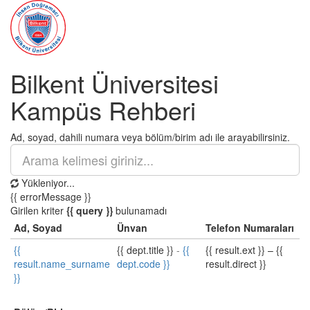
Bilkent Üniversitesi
Kampüs Rehberi
Ad, soyad, dahili numara veya bölüm/birim adı ile arayabilirsiniz.
Yükleniyor...
{{ errorMessage }}
Girilen kriter
{{ query }}
bulunamadı
Ad, Soyad
Ünvan
Telefon Numaraları
{{
{{ dept.title }}
-
{{
{{ result.ext }}
–
{{
result.name_surname
dept.code }}
result.direct }}
}}