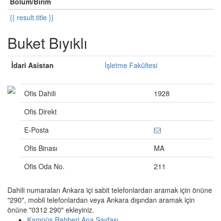
Bölüm/Birim
{{ result.title }}
Buket Bıyıklı
İdari Asistan
İşletme Fakültesi
Ofis Dahili
1928
Ofis Direkt
E-Posta
Ofis Binası
MA
Ofis Oda No.
211
Dahili numaraları Ankara içi sabit telefonlardan aramak için önüne
"290", mobil telefonlardan veya Ankara dışından aramak için
önüne "0312 290" ekleyiniz.
Kampüs Rehberi Ana Sayfası