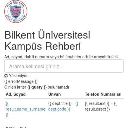
Bilkent Üniversitesi
Kampüs Rehberi
Ad, soyad, dahili numara veya bölüm/birim adı ile arayabilirsiniz.
Yükleniyor...
{{ errorMessage }}
Girilen kriter
{{ query }}
bulunamadı
Ad, Soyad
Ünvan
Telefon Numaraları
{{
{{ dept.title }}
-
{{
{{ result.ext }}
–
{{
result.name_surname
dept.code }}
result.direct }}
}}