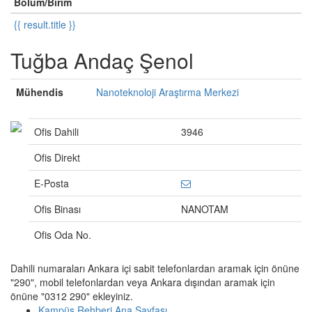
Bölüm/Birim
{{ result.title }}
Tuğba Andaç Şenol
Mühendis
Nanoteknoloji Araştırma Merkezi
Ofis Dahili
3946
Ofis Direkt
E-Posta
Ofis Binası
NANOTAM
Ofis Oda No.
Dahili numaraları Ankara içi sabit telefonlardan aramak için önüne
"290", mobil telefonlardan veya Ankara dışından aramak için
önüne "0312 290" ekleyiniz.
Kampüs Rehberi Ana Sayfası