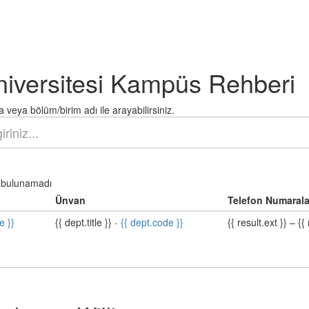
niversitesi Kampüs Rehberi
 veya bölüm/birim adı ile arayabilirsiniz.
bulunamadı
Ünvan
Telefon Numarala
e }}
{{ dept.title }}
-
{{ dept.code }}
{{ result.ext }}
–
{{ 