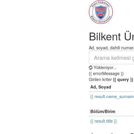
Bilkent Ü
Ad, soyad, dahili numara
Yükleniyor...
{{ errorMessage }}
Girilen kriter
{{ query }}
Ad, Soyad
{{ result.name_surnam
Bölüm/Birim
{{ result.title }}