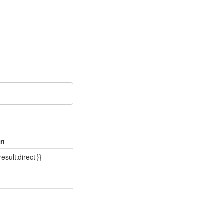
rı
result.direct }}