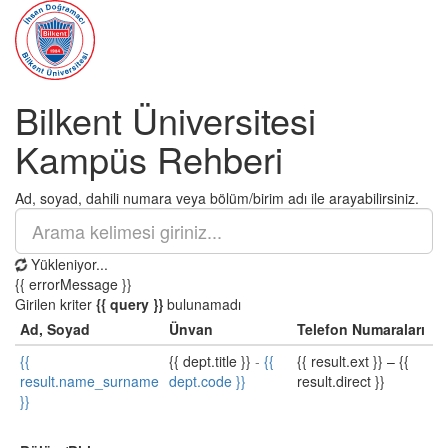
Bilkent Üniversitesi
Kampüs Rehberi
Ad, soyad, dahili numara veya bölüm/birim adı ile arayabilirsiniz.
Yükleniyor...
{{ errorMessage }}
Girilen kriter
{{ query }}
bulunamadı
Ad, Soyad
Ünvan
Telefon Numaraları
{{
{{ dept.title }}
-
{{
{{ result.ext }}
–
{{
result.name_surname
dept.code }}
result.direct }}
}}