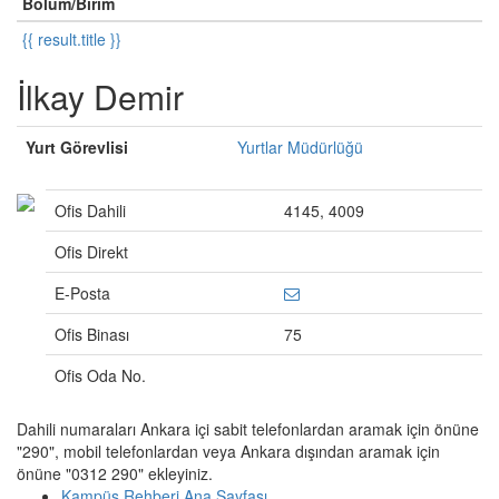
Bölüm/Birim
{{ result.title }}
İlkay Demir
Yurt Görevlisi
Yurtlar Müdürlüğü
Ofis Dahili
4145, 4009
Ofis Direkt
E-Posta
Ofis Binası
75
Ofis Oda No.
Dahili numaraları Ankara içi sabit telefonlardan aramak için önüne
"290", mobil telefonlardan veya Ankara dışından aramak için
önüne "0312 290" ekleyiniz.
Kampüs Rehberi Ana Sayfası