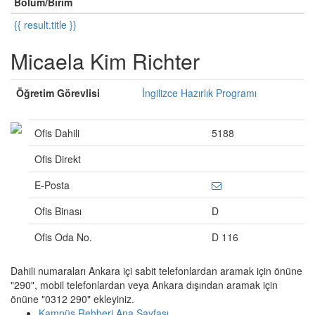
Bölüm/Birim
{{ result.title }}
Micaela Kim Richter
Öğretim Görevlisi
İngilizce Hazırlık Programı
Ofis Dahili
5188
Ofis Direkt
E-Posta
Ofis Binası
D
Ofis Oda No.
D 116
Dahili numaraları Ankara içi sabit telefonlardan aramak için önüne
"290", mobil telefonlardan veya Ankara dışından aramak için
önüne "0312 290" ekleyiniz.
Kampüs Rehberi Ana Sayfası