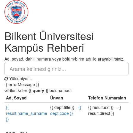
Bilkent Üniversitesi
Kampüs Rehberi
Ad, soyad, dahili numara veya bölüm/birim adı ile arayabilirsiniz.
Yükleniyor...
{{ errorMessage }}
Girilen kriter
{{ query }}
bulunamadı
Ad, Soyad
Ünvan
Telefon Numaraları
{{
{{ dept.title }}
-
{{
{{ result.ext }}
–
{{
result.name_surname
dept.code }}
result.direct }}
}}