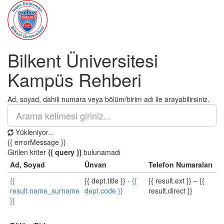
Bilkent Üniversitesi
Kampüs Rehberi
Ad, soyad, dahili numara veya bölüm/birim adı ile arayabilirsiniz.
Yükleniyor...
{{ errorMessage }}
Girilen kriter
{{ query }}
bulunamadı
Ad, Soyad
Ünvan
Telefon Numaraları
{{
{{ dept.title }}
-
{{
{{ result.ext }}
–
{{
result.name_surname
dept.code }}
result.direct }}
}}