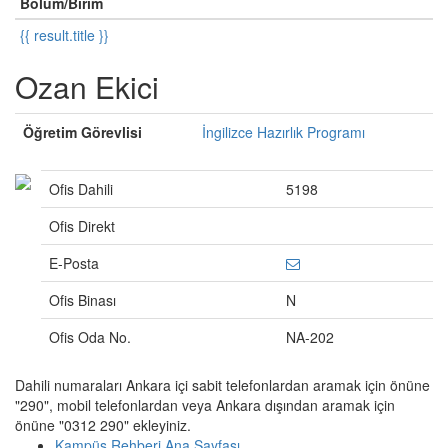
Bölüm/Birim
{{ result.title }}
Ozan Ekici
Öğretim Görevlisi
İngilizce Hazırlık Programı
Ofis Dahili
5198
Ofis Direkt
E-Posta
Ofis Binası
N
Ofis Oda No.
NA-202
Dahili numaraları Ankara içi sabit telefonlardan aramak için önüne
"290", mobil telefonlardan veya Ankara dışından aramak için
önüne "0312 290" ekleyiniz.
Kampüs Rehberi Ana Sayfası