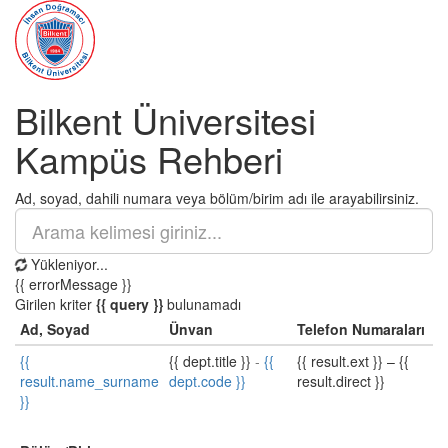
Bilkent Üniversitesi
Kampüs Rehberi
Ad, soyad, dahili numara veya bölüm/birim adı ile arayabilirsiniz.
Yükleniyor...
{{ errorMessage }}
Girilen kriter
{{ query }}
bulunamadı
Ad, Soyad
Ünvan
Telefon Numaraları
{{
{{ dept.title }}
-
{{
{{ result.ext }}
–
{{
result.name_surname
dept.code }}
result.direct }}
}}