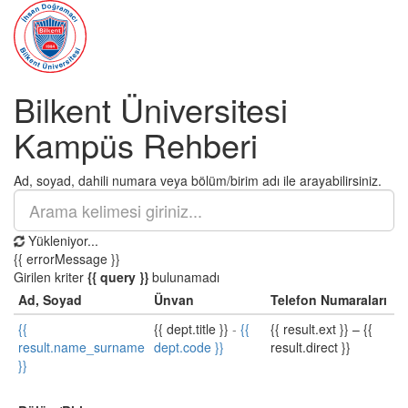
Bilkent Üniversitesi
Kampüs Rehberi
Ad, soyad, dahili numara veya bölüm/birim adı ile arayabilirsiniz.
Yükleniyor...
{{ errorMessage }}
Girilen kriter
{{ query }}
bulunamadı
Ad, Soyad
Ünvan
Telefon Numaraları
{{
{{ dept.title }}
-
{{
{{ result.ext }}
–
{{
result.name_surname
dept.code }}
result.direct }}
}}