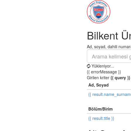
Bilkent Ü
Ad, soyad, dahili numara
Yükleniyor...
{{ errorMessage }}
Girilen kriter
{{ query }}
Ad, Soyad
{{ result.name_surnam
Bölüm/Birim
{{ result.title }}