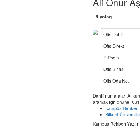
Ali Onur A
Biyolog
Ofis Dahili
Ofis Direkt
E-Posta
Ofis Binası
Ofis Oda No.
Dahili numaraları Ankar
aramak için önüne "0312
Kampüs Rehberi 
Bilkent Üniversit
Kampüs Rehberi Yazılımı