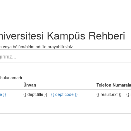
niversitesi Kampüs Rehberi
 veya bölüm/birim adı ile arayabilirsiniz.
bulunamadı
Ünvan
Telefon Numarala
e }}
{{ dept.title }}
-
{{ dept.code }}
{{ result.ext }}
–
{{ 