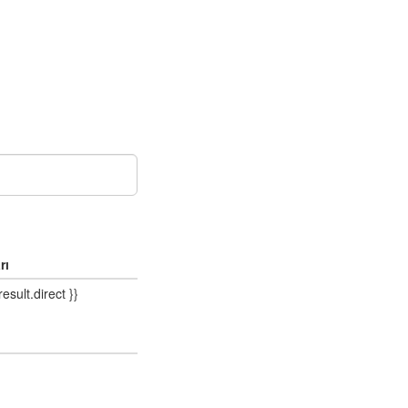
rı
result.direct }}