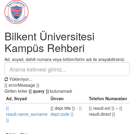
Bilkent Üniversitesi
Kampüs Rehberi
Ad, soyad, dahili numara veya bölüm/birim adı ile arayabilirsiniz.
Yükleniyor...
{{ errorMessage }}
Girilen kriter
{{ query }}
bulunamadı
Ad, Soyad
Ünvan
Telefon Numaraları
{{
{{ dept.title }}
-
{{
{{ result.ext }}
–
{{
result.name_surname
dept.code }}
result.direct }}
}}