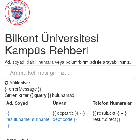
Bilkent Üniversitesi
Kampüs Rehberi
Ad, soyad, dahili numara veya bölüm/birim adı ile arayabilirsiniz.
Yükleniyor...
{{ errorMessage }}
Girilen kriter
{{ query }}
bulunamadı
Ad, Soyad
Ünvan
Telefon Numaraları
{{
{{ dept.title }}
-
{{
{{ result.ext }}
–
{{
result.name_surname
dept.code }}
result.direct }}
}}