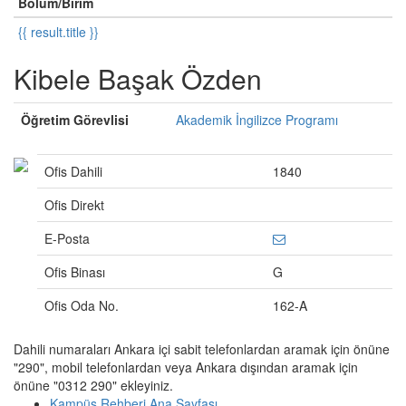
Bölüm/Birim
{{ result.title }}
Kibele Başak Özden
Öğretim Görevlisi
Akademik İngilizce Programı
Ofis Dahili
1840
Ofis Direkt
E-Posta
Ofis Binası
G
Ofis Oda No.
162-A
Dahili numaraları Ankara içi sabit telefonlardan aramak için önüne
"290", mobil telefonlardan veya Ankara dışından aramak için
önüne "0312 290" ekleyiniz.
Kampüs Rehberi Ana Sayfası