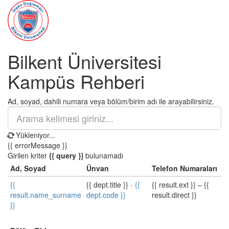
Bilkent Üniversitesi
Kampüs Rehberi
Ad, soyad, dahili numara veya bölüm/birim adı ile arayabilirsiniz.
Yükleniyor...
{{ errorMessage }}
Girilen kriter
{{ query }}
bulunamadı
Ad, Soyad
Ünvan
Telefon Numaraları
{{
{{ dept.title }}
-
{{
{{ result.ext }}
–
{{
result.name_surname
dept.code }}
result.direct }}
}}