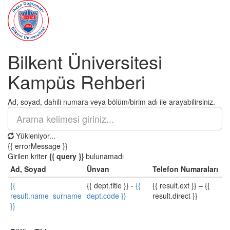
Bilkent Üniversitesi
Kampüs Rehberi
Ad, soyad, dahili numara veya bölüm/birim adı ile arayabilirsiniz.
Yükleniyor...
{{ errorMessage }}
Girilen kriter
{{ query }}
bulunamadı
Ad, Soyad
Ünvan
Telefon Numaraları
{{
{{ dept.title }}
-
{{
{{ result.ext }}
–
{{
result.name_surname
dept.code }}
result.direct }}
}}