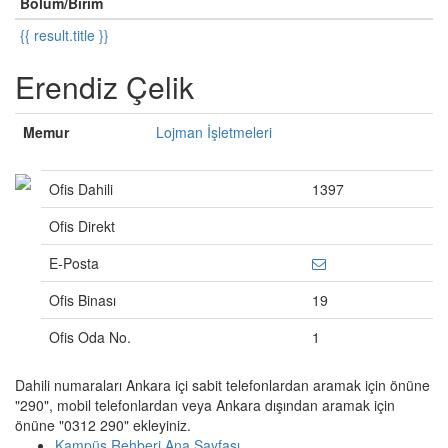
Bölüm/Birim
{{ result.title }}
Erendiz Çelik
Memur
Lojman İşletmeleri
Ofis Dahili
1397
Ofis Direkt
E-Posta
Ofis Binası
19
Ofis Oda No.
1
Dahili numaraları Ankara içi sabit telefonlardan aramak için önüne
"290", mobil telefonlardan veya Ankara dışından aramak için
önüne "0312 290" ekleyiniz.
Kampüs Rehberi Ana Sayfası