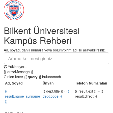
Bilkent Üniversitesi
Kampüs Rehberi
Ad, soyad, dahili numara veya bölüm/birim adı ile arayabilirsiniz.
Yükleniyor...
{{ errorMessage }}
Girilen kriter
{{ query }}
bulunamadı
Ad, Soyad
Ünvan
Telefon Numaraları
{{
{{ dept.title }}
-
{{
{{ result.ext }}
–
{{
result.name_surname
dept.code }}
result.direct }}
}}