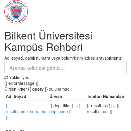
Bilkent Üniversitesi
Kampüs Rehberi
Ad, soyad, dahili numara veya bölüm/birim adı ile arayabilirsiniz.
Yükleniyor...
{{ errorMessage }}
Girilen kriter
{{ query }}
bulunamadı
Ad, Soyad
Ünvan
Telefon Numaraları
{{
{{ dept.title }}
-
{{
{{ result.ext }}
–
{{
result.name_surname
dept.code }}
result.direct }}
}}