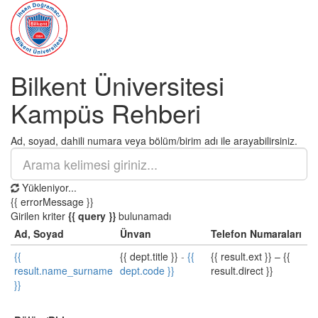
Bilkent Üniversitesi
Kampüs Rehberi
Ad, soyad, dahili numara veya bölüm/birim adı ile arayabilirsiniz.
Yükleniyor...
{{ errorMessage }}
Girilen kriter
{{ query }}
bulunamadı
Ad, Soyad
Ünvan
Telefon Numaraları
{{
{{ dept.title }}
-
{{
{{ result.ext }}
–
{{
result.name_surname
dept.code }}
result.direct }}
}}