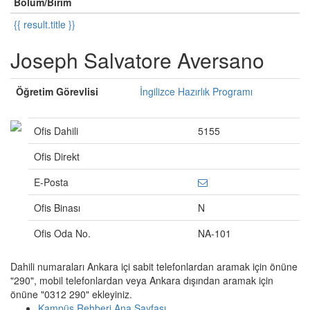
Bölüm/Birim
{{ result.title }}
Joseph Salvatore Aversano
Öğretim Görevlisi
İngilizce Hazırlık Programı
Ofis Dahili
5155
Ofis Direkt
E-Posta
Ofis Binası
N
Ofis Oda No.
NA-101
Dahili numaraları Ankara içi sabit telefonlardan aramak için önüne
"290", mobil telefonlardan veya Ankara dışından aramak için
önüne "0312 290" ekleyiniz.
Kampüs Rehberi Ana Sayfası