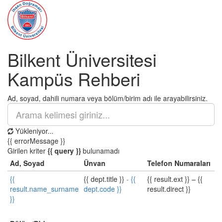
Bilkent Üniversitesi
Kampüs Rehberi
Ad, soyad, dahili numara veya bölüm/birim adı ile arayabilirsiniz.
Yükleniyor...
{{ errorMessage }}
Girilen kriter
{{ query }}
bulunamadı
Ad, Soyad
Ünvan
Telefon Numaraları
{{
{{ dept.title }}
-
{{
{{ result.ext }}
–
{{
result.name_surname
dept.code }}
result.direct }}
}}