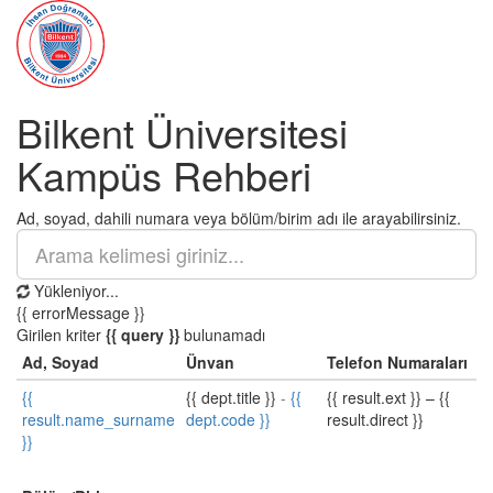
Bilkent Üniversitesi
Kampüs Rehberi
Ad, soyad, dahili numara veya bölüm/birim adı ile arayabilirsiniz.
Yükleniyor...
{{ errorMessage }}
Girilen kriter
{{ query }}
bulunamadı
Ad, Soyad
Ünvan
Telefon Numaraları
{{
{{ dept.title }}
-
{{
{{ result.ext }}
–
{{
result.name_surname
dept.code }}
result.direct }}
}}