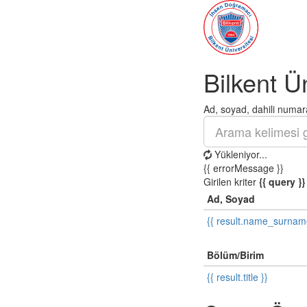
Bilkent Ü
Ad, soyad, dahili numara
Yükleniyor...
{{ errorMessage }}
Girilen kriter
{{ query }}
Ad, Soyad
{{ result.name_surnam
Bölüm/Birim
{{ result.title }}