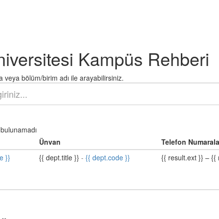
niversitesi Kampüs Rehberi
 veya bölüm/birim adı ile arayabilirsiniz.
bulunamadı
Ünvan
Telefon Numarala
e }}
{{ dept.title }}
-
{{ dept.code }}
{{ result.ext }}
–
{{ 