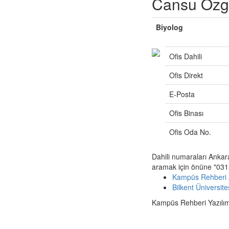
Cansu Özg
Biyolog
Ofis Dahili
Ofis Direkt
E-Posta
Ofis Binası
Ofis Oda No.
Dahili numaraları Ankar
aramak için önüne "0312
Kampüs Rehberi 
Bilkent Üniversit
Kampüs Rehberi Yazılımı