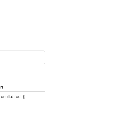
rı
result.direct }}