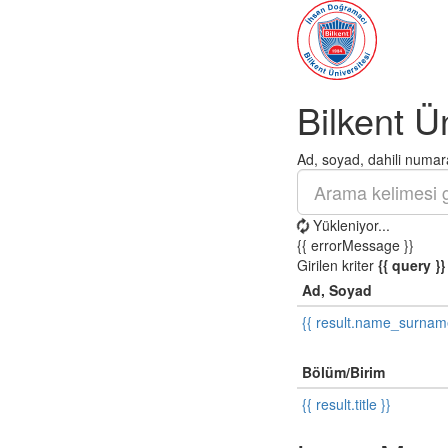
Bilkent Ü
Ad, soyad, dahili numara
Yükleniyor...
{{ errorMessage }}
Girilen kriter
{{ query }}
Ad, Soyad
{{ result.name_surnam
Bölüm/Birim
{{ result.title }}