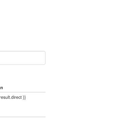
rı
result.direct }}