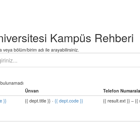
niversitesi Kampüs Rehberi
 veya bölüm/birim adı ile arayabilirsiniz.
bulunamadı
Ünvan
Telefon Numarala
e }}
{{ dept.title }}
-
{{ dept.code }}
{{ result.ext }}
–
{{ 