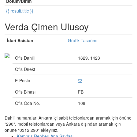
Bölüm/Birim
{{ result.title }}
Verda Çimen Ulusoy
İdari Asistan
Grafik Tasarımı
Ofis Dahili
1629, 1423
Ofis Direkt
E-Posta
Ofis Binası
FB
Ofis Oda No.
108
Dahili numaraları Ankara içi sabit telefonlardan aramak için önüne
"290", mobil telefonlardan veya Ankara dışından aramak için
önüne "0312 290" ekleyiniz.
Kampüs Rehberi Ana Sayfası