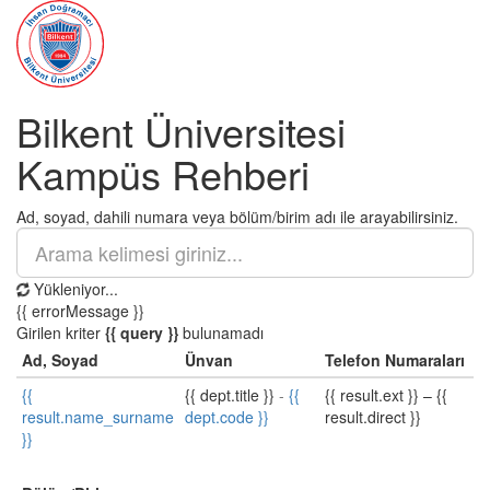
Bilkent Üniversitesi
Kampüs Rehberi
Ad, soyad, dahili numara veya bölüm/birim adı ile arayabilirsiniz.
Yükleniyor...
{{ errorMessage }}
Girilen kriter
{{ query }}
bulunamadı
Ad, Soyad
Ünvan
Telefon Numaraları
{{
{{ dept.title }}
-
{{
{{ result.ext }}
–
{{
result.name_surname
dept.code }}
result.direct }}
}}