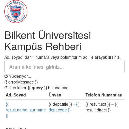
Bilkent Üniversitesi
Kampüs Rehberi
Ad, soyad, dahili numara veya bölüm/birim adı ile arayabilirsiniz.
Yükleniyor...
{{ errorMessage }}
Girilen kriter
{{ query }}
bulunamadı
Ad, Soyad
Ünvan
Telefon Numaraları
{{
{{ dept.title }}
-
{{
{{ result.ext }}
–
{{
result.name_surname
dept.code }}
result.direct }}
}}