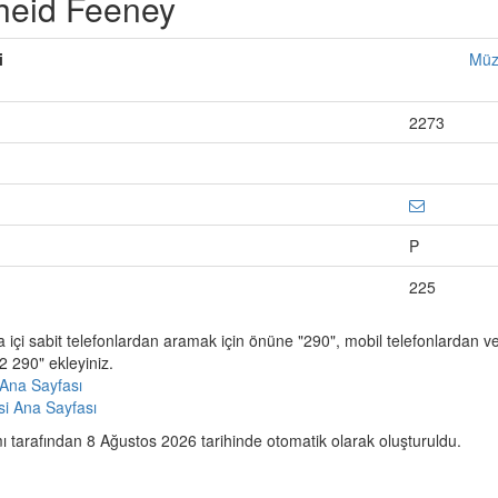
heid Feeney
i
Müz
2273
P
225
a içi sabit telefonlardan aramak için önüne "290", mobil telefonlardan 
 290" ekleyiniz.
Ana Sayfası
esi Ana Sayfası
 tarafından 8 Ağustos 2026 tarihinde otomatik olarak oluşturuldu.