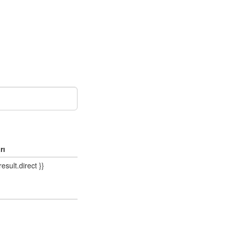
rı
result.direct }}