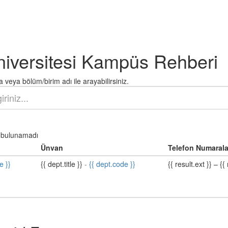
niversitesi Kampüs Rehberi
 veya bölüm/birim adı ile arayabilirsiniz.
bulunamadı
Ünvan
Telefon Numarala
e }}
{{ dept.title }}
-
{{ dept.code }}
{{ result.ext }}
–
{{ 