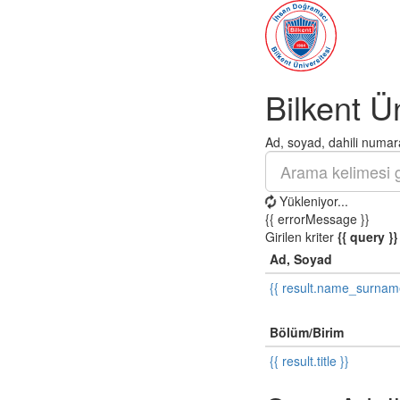
Bilkent Ü
Ad, soyad, dahili numara
Yükleniyor...
{{ errorMessage }}
Girilen kriter
{{ query }}
Ad, Soyad
{{ result.name_surnam
Bölüm/Birim
{{ result.title }}