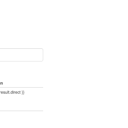
rı
result.direct }}