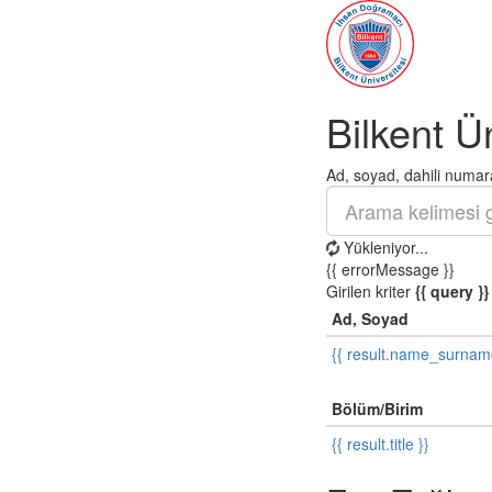
Bilkent Ü
Ad, soyad, dahili numara
Yükleniyor...
{{ errorMessage }}
Girilen kriter
{{ query }}
Ad, Soyad
{{ result.name_surnam
Bölüm/Birim
{{ result.title }}