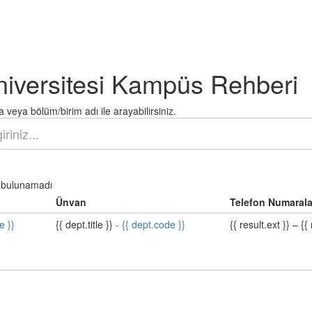
niversitesi Kampüs Rehberi
 veya bölüm/birim adı ile arayabilirsiniz.
bulunamadı
Ünvan
Telefon Numarala
e }}
{{ dept.title }}
-
{{ dept.code }}
{{ result.ext }}
–
{{ 