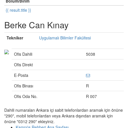
Bölüm/Birim
{{ result.title }}
Berke Can Kınay
Tekniker
Uygulamalı Bilimler Fakültesi
Ofis Dahili
5038
Ofis Direkt
E-Posta
Ofis Binası
R
Ofis Oda No.
R 007
Dahili numaraları Ankara içi sabit telefonlardan aramak için önüne
"290", mobil telefonlardan veya Ankara dışından aramak için
önüne "0312 290" ekleyiniz.
Kampüs Rehberi Ana Sayfası