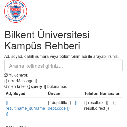
Bilkent Üniversitesi
Kampüs Rehberi
Ad, soyad, dahili numara veya bölüm/birim adı ile arayabilirsiniz.
Yükleniyor...
{{ errorMessage }}
Girilen kriter
{{ query }}
bulunamadı
Ad, Soyad
Ünvan
Telefon Numaraları
{{
{{ dept.title }}
-
{{
{{ result.ext }}
–
{{
result.name_surname
dept.code }}
result.direct }}
}}