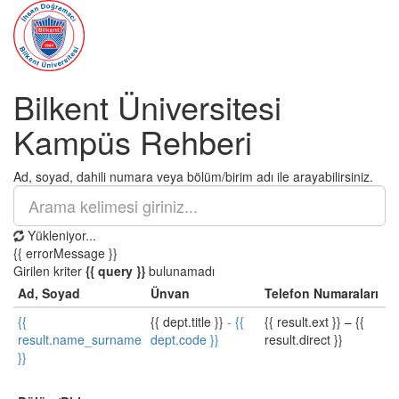
Bilkent Üniversitesi
Kampüs Rehberi
Ad, soyad, dahili numara veya bölüm/birim adı ile arayabilirsiniz.
Yükleniyor...
{{ errorMessage }}
Girilen kriter
{{ query }}
bulunamadı
Ad, Soyad
Ünvan
Telefon Numaraları
{{
{{ dept.title }}
-
{{
{{ result.ext }}
–
{{
result.name_surname
dept.code }}
result.direct }}
}}