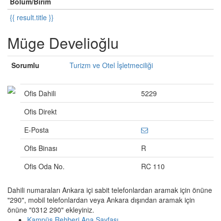
Bölüm/Birim
{{ result.title }}
Müge Develioğlu
Sorumlu
Turizm ve Otel İşletmeciliği
Ofis Dahili
5229
Ofis Direkt
E-Posta
Ofis Binası
R
Ofis Oda No.
RC 110
Dahili numaraları Ankara içi sabit telefonlardan aramak için önüne
"290", mobil telefonlardan veya Ankara dışından aramak için
önüne "0312 290" ekleyiniz.
Kampüs Rehberi Ana Sayfası