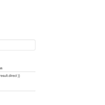
rı
result.direct }}