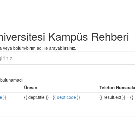
niversitesi Kampüs Rehberi
 veya bölüm/birim adı ile arayabilirsiniz.
bulunamadı
Ünvan
Telefon Numarala
e }}
{{ dept.title }}
-
{{ dept.code }}
{{ result.ext }}
–
{{ 