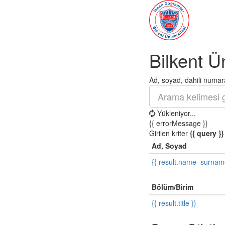
Bilkent Ü
Ad, soyad, dahili numara
Yükleniyor...
{{ errorMessage }}
Girilen kriter
{{ query }}
Ad, Soyad
{{ result.name_surnam
Bölüm/Birim
{{ result.title }}