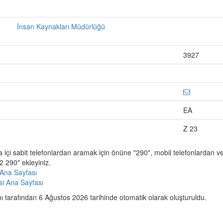
İnsan Kaynakları Müdürlüğü
3927
EA
Z 23
a içi sabit telefonlardan aramak için önüne "290", mobil telefonlardan 
 290" ekleyiniz.
Ana Sayfası
esi Ana Sayfası
 tarafından 6 Ağustos 2026 tarihinde otomatik olarak oluşturuldu.