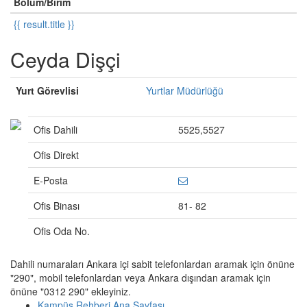
Bölüm/Birim
{{ result.title }}
Ceyda Dişçi
Yurt Görevlisi
Yurtlar Müdürlüğü
Ofis Dahili
5525,5527
Ofis Direkt
E-Posta
Ofis Binası
81- 82
Ofis Oda No.
Dahili numaraları Ankara içi sabit telefonlardan aramak için önüne
"290", mobil telefonlardan veya Ankara dışından aramak için
önüne "0312 290" ekleyiniz.
Kampüs Rehberi Ana Sayfası