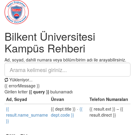
Bilkent Üniversitesi
Kampüs Rehberi
Ad, soyad, dahili numara veya bölüm/birim adı ile arayabilirsiniz.
Yükleniyor...
{{ errorMessage }}
Girilen kriter
{{ query }}
bulunamadı
Ad, Soyad
Ünvan
Telefon Numaraları
{{
{{ dept.title }}
-
{{
{{ result.ext }}
–
{{
result.name_surname
dept.code }}
result.direct }}
}}