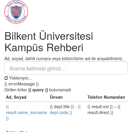
Bilkent Üniversitesi
Kampüs Rehberi
Ad, soyad, dahili numara veya bölüm/birim adı ile arayabilirsiniz.
Yükleniyor...
{{ errorMessage }}
Girilen kriter
{{ query }}
bulunamadı
Ad, Soyad
Ünvan
Telefon Numaraları
{{
{{ dept.title }}
-
{{
{{ result.ext }}
–
{{
result.name_surname
dept.code }}
result.direct }}
}}