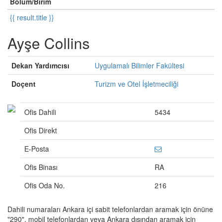
Bölüm/Birim
{{ result.title }}
Ayşe Collins
Dekan Yardımcısı
Uygulamalı Bilimler Fakültesi
Doçent
Turizm ve Otel İşletmeciliği
Ofis Dahili
5434
Ofis Direkt
E-Posta
Ofis Binası
RA
Ofis Oda No.
216
Dahili numaraları Ankara içi sabit telefonlardan aramak için önüne
"290", mobil telefonlardan veya Ankara dışından aramak için